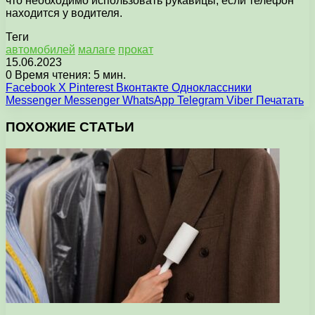
что необходимо использовать рукавицы, если телефон
находится у водителя.
Теги
автомобилей
малаге
прокат
15.06.2023
0
Время чтения: 5 мин.
Facebook
X
Pinterest
Вконтакте
Одноклассники
Messenger
Messenger
WhatsApp
Telegram
Viber
Печатать
ПОХОЖИЕ СТАТЬИ