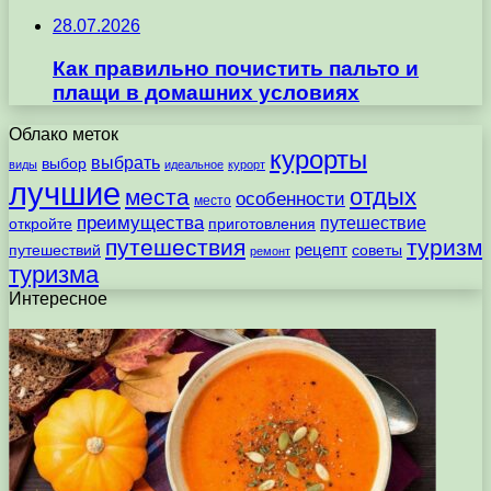
28.07.2026
Как правильно почистить пальто и
плащи в домашних условиях
Облако меток
курорты
выбрать
выбор
виды
идеальное
курорт
лучшие
отдых
места
особенности
место
преимущества
путешествие
откройте
приготовления
путешествия
туризм
рецепт
путешествий
советы
ремонт
туризма
Интересное