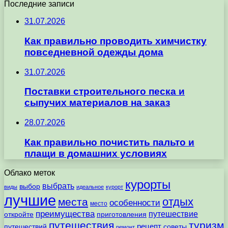
Последние записи
31.07.2026
Как правильно проводить химчистку
повседневной одежды дома
31.07.2026
Поставки строительного песка и
сыпучих материалов на заказ
28.07.2026
Как правильно почистить пальто и
плащи в домашних условиях
Облако меток
курорты
выбрать
выбор
виды
идеальное
курорт
лучшие
отдых
места
особенности
место
преимущества
путешествие
откройте
приготовления
путешествия
туризм
рецепт
путешествий
советы
ремонт