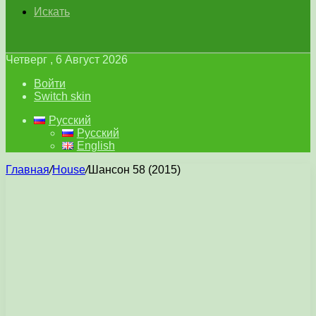
Искать
Четверг , 6 Август 2026
Войти
Switch skin
Русский
Русский
English
Главная
/
House
/
Шансон 58 (2015)