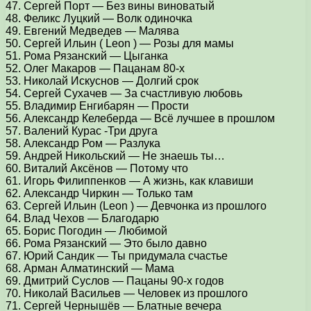
47. Сергей Порт — Без вины виноватый
48. Феликс Луцкий — Волк одиночка
49. Евгений Медведев — Малява
50. Cергей Ильин ( Leon ) — Розы для мамы
51. Рома Рязанский — Цыганка
52. Олег Макаров — Пацанам 80-х
53. Николай Искуснов — Долгий срок
54. Сергей Сухачев — За счастливую любовь
55. Владимир Енгибарян — Прости
56. Александр Келеберда — Всё лучшее в прошлом
57. Валений Курас -Три друга
58. Александр Ром — Разлука
59. Андрей Никольский — Не знаешь ты…
60. Виталий Аксёнов — Потому что
61. Игорь Филиппенков — А жизнь, как клавиши
62. Александр Чиркин — Только там
63. Сергей Ильин (Leon ) — Девчонка из прошлого
64. Влад Чехов — Благодарю
65. Борис Погодин — Любимой
66. Рома Рязанский — Это было давно
67. Юрий Сандик — Ты придумала счастье
68. Арман Алматинский — Мама
69. Дмитрий Суслов — Пацаны 90-х годов
70. Николай Васильев — Человек из прошлого
71. Сергей Чернышёв — Блатные вечера