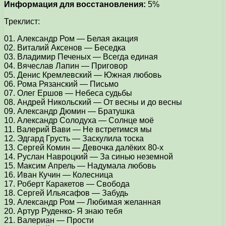
Информация для восстановления:
5%
Треклист:
01. Александр Ром — Белая акация
02. Виталий Аксенов — Беседка
03. Владимир Печеных — Всегда единая
04. Вячеслав Лапин — Приговор
05. Денис Кремлевский — Южная любовь
06. Рома Рязанский — Письмо
07. Олег Ершов — Небеса судьбы
08. Андрей Никольский — От весны и до весны
09. Александр Дюмин — Братушка
10. Александр Солодуха — Солнце моё
11. Валерий Вави — Не встретимся мы
12. Эдгард Грусть — Заскулила тоска
13. Сергей Комин — Девочка далёких 80-х
14. Руслан Навроцкий — За синью неземной
15. Максим Апрель — Надумала любовь
16. Иван Кучин — Колесница
17. Роберт Каракетов — Свобода
18. Сергей Ильясафов — Забудь
19. Александр Ром — Любимая желанная
20. Артур Руденко- Я знаю тебя
21. Валериан — Прости