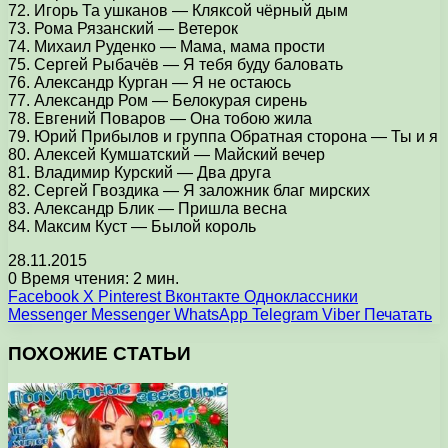
72. Игорь Та ушканов — Кляксой чёрный дым
73. Рома Рязанский — Ветерок
74. Михаил Руденко — Мама, мама прости
75. Сергей Рыбачёв — Я тебя буду баловать
76. Александр Курган — Я не остаюсь
77. Александр Ром — Белокурая сирень
78. Евгений Поваров — Она тобою жила
79. Юрий Прибылов и группа Обратная сторона — Ты и я
80. Алексей Кумшатский — Майский вечер
81. Владимир Курский — Два друга
82. Сергей Гвоздика — Я заложник благ мирских
83. Александр Блик — Пришла весна
84. Максим Куст — Былой король
28.11.2015
0
Время чтения: 2 мин.
Facebook
X
Pinterest
Вконтакте
Одноклассники
Messenger
Messenger
WhatsApp
Telegram
Viber
Печатать
ПОХОЖИЕ СТАТЬИ