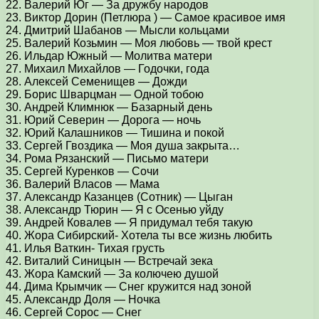
22. Валерий Юг — За дружбу народов
23. Виктор Дорин (Петлюра ) — Самое красивое имя
24. Дмитрий Шабанов — Мысли кольцами
25. Валерий Козьмин — Моя любовь — твой крест
26. Ильдар Южный — Молитва матери
27. Михаил Михайлов — Годочки, года
28. Алексей Семенищев — Дожди
29. Борис Шварцман — Одной тобою
30. Андрей Климнюк — Базарный день
31. Юрий Северин — Дорога — ночь
32. Юрий Калашников — Тишина и покой
33. Сергей Гвоздика — Моя душа закрыта…
34. Рома Рязанский — Письмо матери
35. Сергей Куренков — Сочи
36. Валерий Власов — Мама
37. Александр Казанцев (Сотник) — Цыган
38. Александр Тюрин — Я с Осенью уйду
39. Андрей Ковалев — Я придумал тебя такую
40. Жора Сибирский- Хотела ты все жизнь любить
41. Илья Ваткин- Тихая грусть
42. Виталий Синицын — Встречай зека
43. Жора Камский — За колючею душой
44. Дима Крымчик — Снег кружится над зоной
45. Александр Доля — Ночка
46. Сергей Сорос — Снег