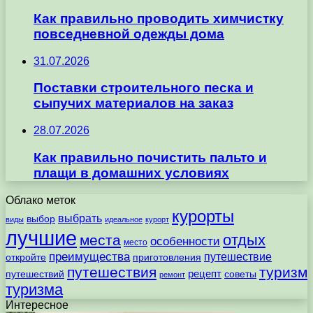
Как правильно проводить химчистку
повседневной одежды дома
31.07.2026
Поставки строительного песка и
сыпучих материалов на заказ
28.07.2026
Как правильно почистить пальто и
плащи в домашних условиях
Облако меток
курорты
выбрать
выбор
виды
идеальное
курорт
лучшие
отдых
места
особенности
место
преимущества
путешествие
откройте
приготовления
путешествия
туризм
рецепт
путешествий
советы
ремонт
туризма
Интересное