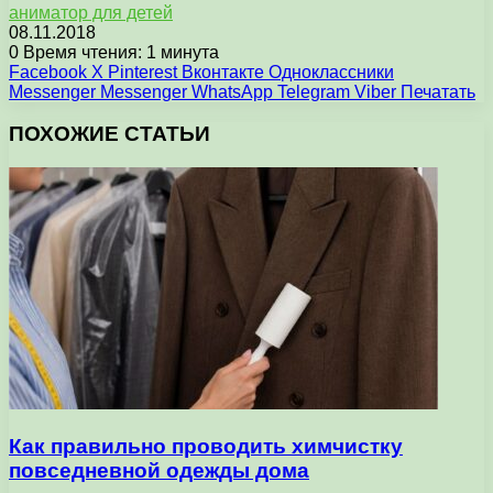
аниматор для детей
08.11.2018
0
Время чтения: 1 минута
Facebook
X
Pinterest
Вконтакте
Одноклассники
Messenger
Messenger
WhatsApp
Telegram
Viber
Печатать
ПОХОЖИЕ СТАТЬИ
Как правильно проводить химчистку
повседневной одежды дома