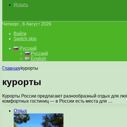
Искать
Четверг , 6 Август 2026
Войти
Switch skin
Русский
Русский
English
Главная
/
курорты
курорты
Курорты России предлагают разнообразный отдых для любо
комфортных гостиниц — в России есть места для …
Отдых