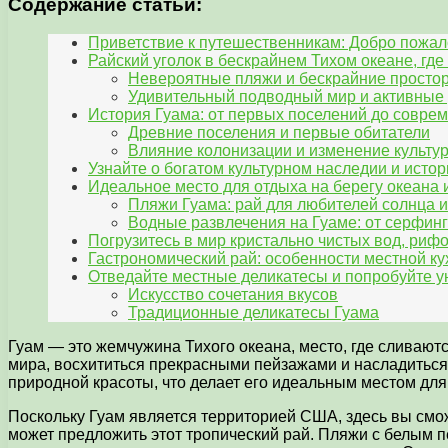
Содержание статьи:
Приветствие к путешественникам: Добро пожа
Райский уголок в бескрайнем Тихом океане, гд
Невероятные пляжи и бескрайние просто
Удивительный подводный мир и активные
История Гуама: от первых поселений до совре
Древние поселения и первые обитатели
Влияние колонизации и изменение культу
Узнайте о богатом культурном наследии и исто
Идеальное место для отдыха на берегу океана 
Пляжи Гуама: рай для любителей солнца и
Водные развлечения на Гуаме: от серфинг
Погрузитесь в мир кристально чистых вод, риф
Гастрономический рай: особенности местной ку
Отведайте местные деликатесы и попробуйте 
Искусство сочетания вкусов
Традиционные деликатесы Гуама
Гуам — это жемчужина Тихого океана, место, где сливают
мира, восхититься прекрасными пейзажами и насладиться
природной красоты, что делает его идеальным местом для
Поскольку Гуам является территорией США, здесь вы смо
может предложить этот тропический рай. Пляжи с белым 