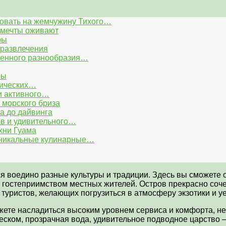
ловать на жемчужину Тихого…
е мечты оживают
ры
 развлечения
менного разнообразия…
ры
рических…
и активного…
 морского бриза
а до дайвинга
ов и удивительного…
хни Гуама
уникальные кулинарные…
ся воедино разные культуры и традиции. Здесь вы сможете
 гостеприимством местных жителей. Остров прекрасно соче
 туристов, желающих погрузиться в атмосферу экзотики и у
жете насладиться высоким уровнем сервиса и комфорта, не
песком, прозрачная вода, удивительное подводное царство