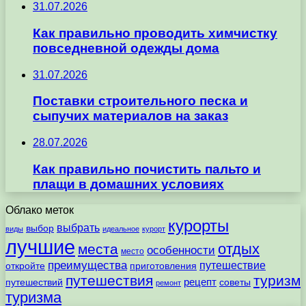
31.07.2026
Как правильно проводить химчистку
повседневной одежды дома
31.07.2026
Поставки строительного песка и
сыпучих материалов на заказ
28.07.2026
Как правильно почистить пальто и
плащи в домашних условиях
Облако меток
курорты
выбрать
выбор
виды
идеальное
курорт
лучшие
отдых
места
особенности
место
преимущества
путешествие
откройте
приготовления
путешествия
туризм
рецепт
путешествий
советы
ремонт
туризма