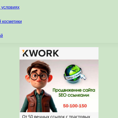
х условиях
 косметики
ой