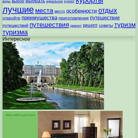
выбрать
выбор
виды
идеальное
курорт
лучшие
отдых
места
особенности
место
преимущества
путешествие
откройте
приготовления
путешествия
туризм
рецепт
путешествий
советы
ремонт
туризма
Интересное