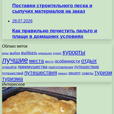
Поставки строительного песка и
сыпучих материалов на заказ
28.07.2026
Как правильно почистить пальто и
плащи в домашних условиях
Облако меток
курорты
выбрать
выбор
виды
идеальное
курорт
лучшие
отдых
места
особенности
место
преимущества
путешествие
откройте
приготовления
путешествия
туризм
рецепт
путешествий
советы
ремонт
туризма
Интересное