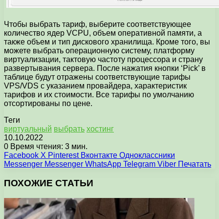
Чтобы выбрать тариф, выберите соответствующее
количество ядер VCPU, объем оперативной памяти, а
также объем и тип дискового хранилища. Кроме того, вы
можете выбрать операционную систему, платформу
виртуализации, тактовую частоту процессора и страну
развертывания сервера. После нажатия кнопки ‘Pick’ в
таблице будут отражены соответствующие тарифы
VPS/VDS с указанием провайдера, характеристик
тарифов и их стоимости. Все тарифы по умолчанию
отсортированы по цене.
Теги
виртуальный
выбрать
хостинг
10.10.2022
0
Время чтения: 3 мин.
Facebook
X
Pinterest
Вконтакте
Одноклассники
Messenger
Messenger
WhatsApp
Telegram
Viber
Печатать
ПОХОЖИЕ СТАТЬИ