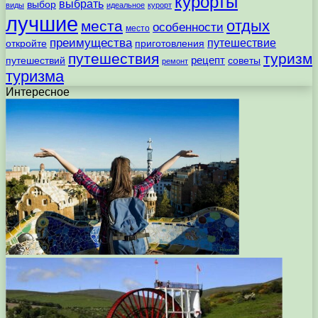
курорты
выбрать
выбор
виды
идеальное
курорт
лучшие
отдых
места
особенности
место
преимущества
путешествие
откройте
приготовления
путешествия
туризм
рецепт
путешествий
советы
ремонт
туризма
Интересное