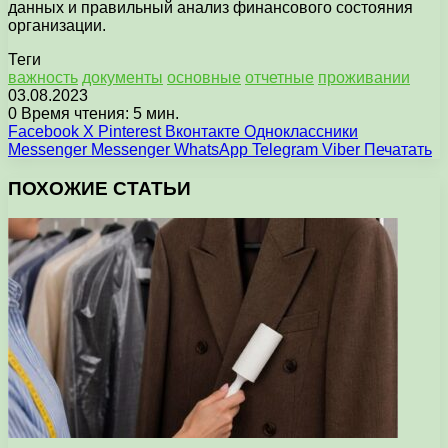
данных и правильный анализ финансового состояния
организации.
Теги
важность
документы
основные
отчетные
проживании
03.08.2023
0
Время чтения: 5 мин.
Facebook
X
Pinterest
Вконтакте
Одноклассники
Messenger
Messenger
WhatsApp
Telegram
Viber
Печатать
ПОХОЖИЕ СТАТЬИ