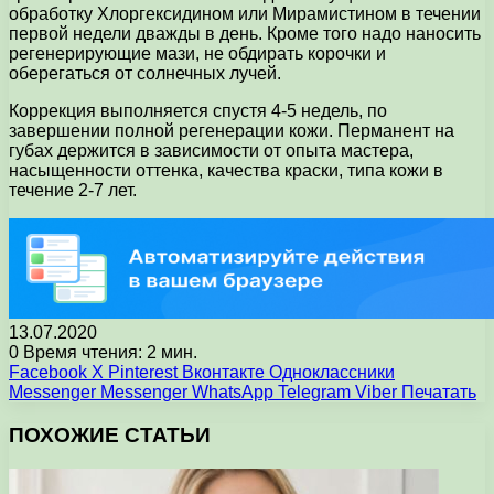
обработку Хлоргексидином или Мирамистином в течении
первой недели дважды в день. Кроме того надо наносить
регенерирующие мази, не обдирать корочки и
оберегаться от солнечных лучей.
Коррекция выполняется спустя 4-5 недель, по
завершении полной регенерации кожи. Перманент на
губах держится в зависимости от опыта мастера,
насыщенности оттенка, качества краски, типа кожи в
течение 2-7 лет.
13.07.2020
0
Время чтения: 2 мин.
Facebook
X
Pinterest
Вконтакте
Одноклассники
Messenger
Messenger
WhatsApp
Telegram
Viber
Печатать
ПОХОЖИЕ СТАТЬИ