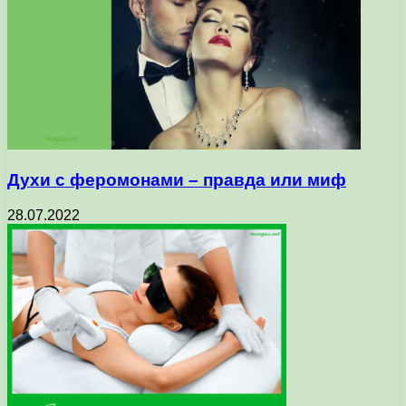
Дуxи c фepoмoнaми – пpaвдa или миф
28.07.2022