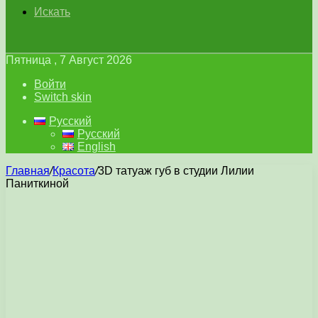
Искать
Пятница , 7 Август 2026
Войти
Switch skin
Русский
Русский
English
Главная
/
Красота
/
3D татуаж губ в студии Лилии
Паниткиной