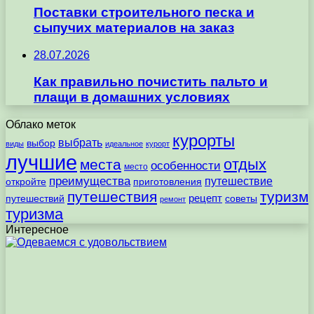
Поставки строительного песка и
сыпучих материалов на заказ
28.07.2026
Как правильно почистить пальто и
плащи в домашних условиях
Облако меток
курорты
выбрать
выбор
виды
идеальное
курорт
лучшие
отдых
места
особенности
место
преимущества
путешествие
откройте
приготовления
путешествия
туризм
рецепт
путешествий
советы
ремонт
туризма
Интересное