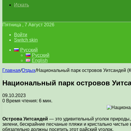
Искать
Пятница , 7 Август 2026
Войти
Switch skin
Русский
Русский
English
Главная
/
Отдых
/
Национальный парк островов Уитсандей (К
Национальный парк островов Уитса
09.10.2023
0
Время чтения: 6 мин.
Острова Уитсандей
— это удивительный уголок природы,
зелени, бескрайние песчаные пляжи и кристально чистые 
обязательно должны посетить этот райский уголок.