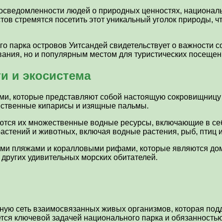
осведомленности людей о природных ценностях, националь
ов стремятся посетить этот уникальный уголок природы, ч
го парка островов Уитсандей свидетельствует о важности 
вания, но и популярным местом для туристических посещен
и и экосистема
и, которые представляют собой настоящую сокровищницу б
чественные кипарисы и изящные пальмы.
тся их множественные водные ресурсы, включающие в себя
астений и животных, включая водные растения, рыб, птиц 
ми пляжами и коралловыми рифами, которые являются дом
 других удивительных морских обитателей.
ную сеть взаимосвязанных живых организмов, которая под
тся ключевой задачей национального парка и обязанностью