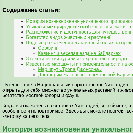
Содержание статьи:
История возникновения уникального природног
Уникальные природные особенности и экосист
Расположение и доступность для путешественн
Богатство видов животных и растений
Водные развлечения и активный отдых на пре
Серфинг
Каякинг и веселая езда на байдарках
Экологический туризм и сохранение природы
Известные маршруты и примечательности на о
Маршрут «Тропа Джонсона»
Достопримечательность «Большой Барье
Путешествие в Национальный парк островов Уитсандей — 
открыть для себя множество уникальных растений и живот
богатство местной флоры и фауны.
Когда вы окажетесь на островах Уитсандей, вы поймете, чт
особенное и неповторимое. Здесь вы сможете прогулятьс
клеточку вашего тела.
История возникновения уникальног