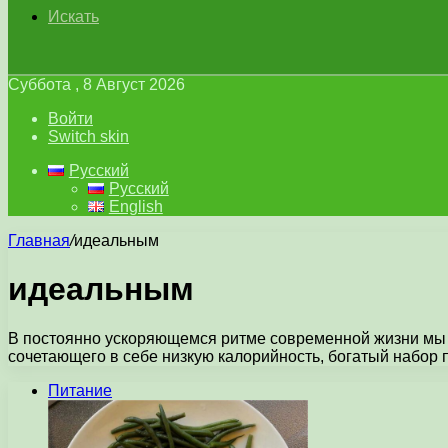
Искать
Суббота , 8 Август 2026
Войти
Switch skin
Русский
Русский
English
Главная
/
идеальным
идеальным
В постоянно ускоряющемся ритме современной жизни мы в
сочетающего в себе низкую калорийность, богатый набор
Питание