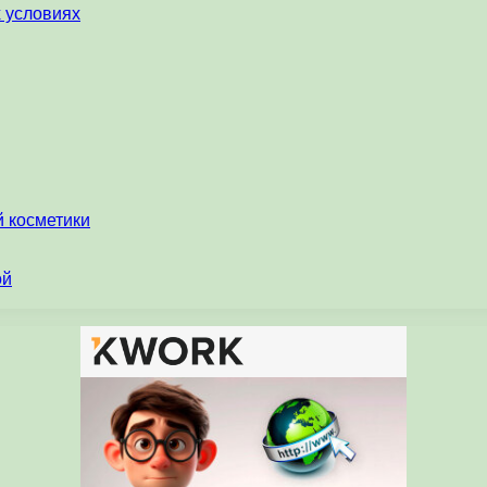
х условиях
 косметики
ой