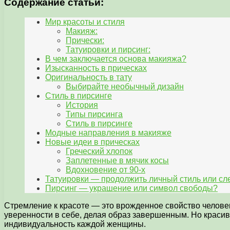
Содержание статьи:
Мир красоты и стиля
Макияж:
Прически:
Татуировки и пирсинг:
В чем заключается основа макияжа?
Изысканность в прическах
Оригинальность в тату
Выбирайте необычный дизайн
Стиль в пирсинге
История
Типы пирсинга
Стиль в пирсинге
Модные направления в макияже
Новые идеи в прическах
Греческий хлопок
Заплетенные в мячик косы
Вдохновение от 90-х
Татуировки — продолжить личный стиль или сл
Пирсинг — украшение или символ свободы?
Стремление к красоте — это врожденное свойство челове
уверенности в себе, делая образ завершенным. Но красив
индивидуальность каждой женщины.