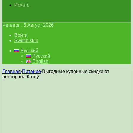
Искать
Четверг , 6 Август 2026
Войти
Switch skin
Русский
Русский
English
Главная
/
Питание
/
Выгодные купонные скидки от
ресторана Катсу