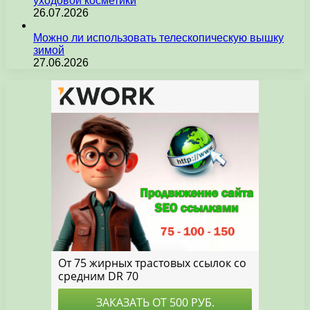
уходовой косметики
26.07.2026
Можно ли использовать телескопическую вышку
зимой
27.06.2026