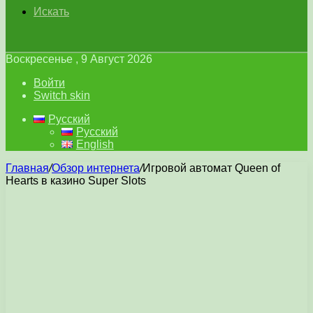
Искать
Воскресенье , 9 Август 2026
Войти
Switch skin
Русский
Русский
English
Главная
/
Обзор интернета
/
Игровой автомат Queen of
Hearts в казино Super Slots