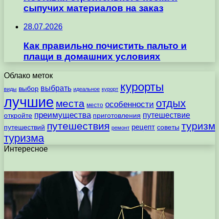
сыпучих материалов на заказ
28.07.2026
Как правильно почистить пальто и
плащи в домашних условиях
Облако меток
курорты
выбрать
выбор
виды
идеальное
курорт
лучшие
отдых
места
особенности
место
преимущества
путешествие
откройте
приготовления
путешествия
туризм
рецепт
путешествий
советы
ремонт
туризма
Интересное