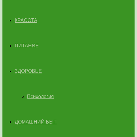
КРАСОТА
ПИТАНИЕ
ЗДОРОВЬЕ
Психология
ДОМАШНИЙ БЫТ