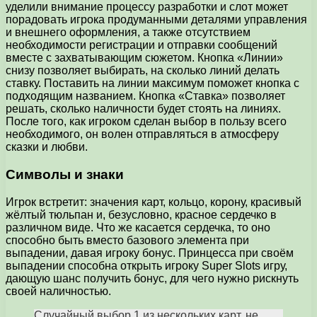
уделили внимание процессу разработки и слот может
порадовать игрока продуманными деталями управления
и внешнего оформления, а также отсутствием
необходимости регистрации и отправки сообщений
вместе с захватывающим сюжетом. Кнопка «Линии»
снизу позволяет выбирать, на сколько линий делать
ставку. Поставить на линии максимум поможет кнопка с
подходящим названием. Кнопка «Ставка» позволяет
решать, сколько наличности будет стоять на линиях.
После того, как игроком сделан выбор в пользу всего
необходимого, он волен отправляться в атмосферу
сказки и любви.
Символы и знаки
Игрок встретит: значения карт, кольцо, корону, красивый
жёлтый тюльпан и, безусловно, красное сердечко в
различном виде. Что же касается сердечка, то оно
способно быть вместо базового элемента при
выпадении, давая игроку бонус. Принцесса при своём
выпадении способна открыть игроку Super Slots игру,
дающую шанс получить бонус, для чего нужно рискнуть
своей наличностью.
Случайный выбор 1 из нескольких карт, не