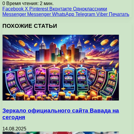
0
Время чтения: 2 мин.
Facebook
X
Pinterest
Вконтакте
Одноклассники
Messenger
Messenger
WhatsApp
Telegram
Viber
Печатать
ПОХОЖИЕ СТАТЬИ
Зеркало официального сайта Вавада на
сегодня
14.08.2025