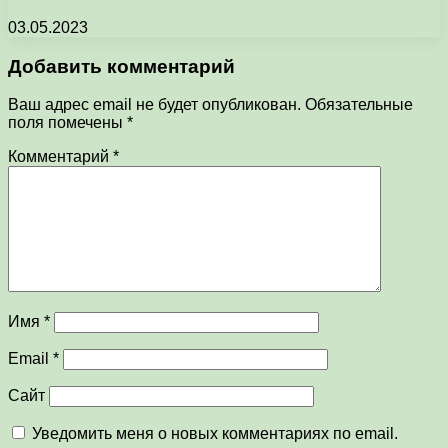
03.05.2023
Добавить комментарий
Ваш адрес email не будет опубликован.
Обязательные
поля помечены
*
Комментарий
*
Имя
*
Email
*
Сайт
Уведомить меня о новых комментариях по email.