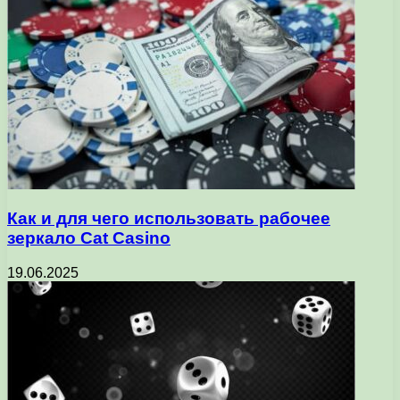
Как и для чего использовать рабочее
зеркало Cat Casino
19.06.2025