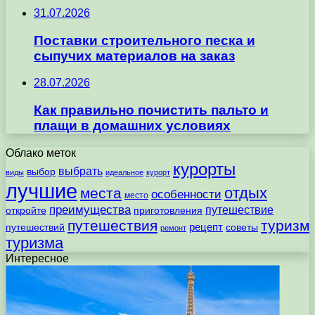
31.07.2026
Поставки строительного песка и
сыпучих материалов на заказ
28.07.2026
Как правильно почистить пальто и
плащи в домашних условиях
Облако меток
курорты
выбрать
выбор
виды
идеальное
курорт
лучшие
отдых
места
особенности
место
преимущества
путешествие
откройте
приготовления
путешествия
туризм
рецепт
путешествий
советы
ремонт
туризма
Интересное