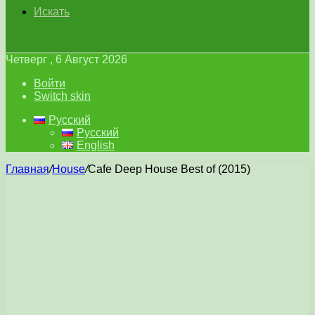
Искать
Четверг , 6 Август 2026
Войти
Switch skin
Русский
Русский
English
Главная
/
House
/
Cafe Deep House Best of (2015)