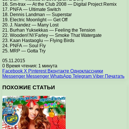
16. Sm-trax — At the Club 2008 — Digital Project Remix
17. PNFA — Ultimate Switch
18. Dennis Landman — Superstar
19. Electric Moonlight — Get Off
20. J. Nandez — Many Lost
21. Burhan Yuksekkas — Feeling the Tension
22. Wooden\’N\’Farley — Smoke That Watergate
23. Kaan Hastaoglu — Flying Birds
24. PNFA — Soul Fly
25. MRP — Gotta Try
05.11.2015
0
Время чтения: 1 минута
Facebook
X
Pinterest
Вконтакте
Одноклассники
Messenger
Messenger
WhatsApp
Telegram
Viber
Печатать
ПОХОЖИЕ СТАТЬИ