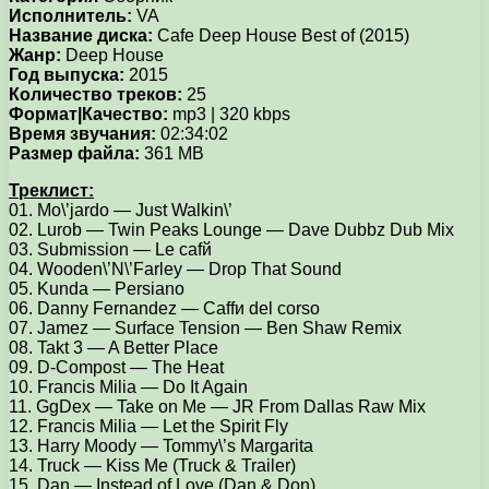
Исполнитель:
VA
Название диска:
Cafe Deep House Best of (2015)
Жанр:
Deep House
Год выпуска:
2015
Количество треков:
25
Формат|Качество:
mp3 | 320 kbps
Время звучания:
02:34:02
Размер файла:
361 MB
Треклист:
01. Mo\’jardo — Just Walkin\’
02. Lurob — Twin Peaks Lounge — Dave Dubbz Dub Mix
03. Submission — Le cafй
04. Wooden\’N\’Farley — Drop That Sound
05. Kunda — Persiano
06. Danny Fernandez — Caffи del corso
07. Jamez — Surface Tension — Ben Shaw Remix
08. Takt 3 — A Better Place
09. D-Compost — The Heat
10. Francis Milia — Do It Again
11. GgDex — Take on Me — JR From Dallas Raw Mix
12. Francis Milia — Let the Spirit Fly
13. Harry Moody — Tommy\’s Margarita
14. Truck — Kiss Me (Truck & Trailer)
15. Dan — Instead of Love (Dan & Don)