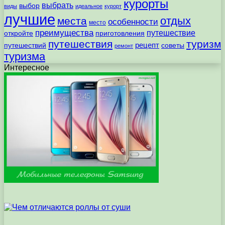
курорты
выбрать
выбор
виды
идеальное
курорт
лучшие
отдых
места
особенности
место
преимущества
путешествие
откройте
приготовления
путешествия
туризм
рецепт
путешествий
советы
ремонт
туризма
Интересное