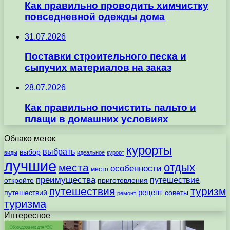
Как правильно проводить химчистку
повседневной одежды дома
31.07.2026
Поставки строительного песка и
сыпучих материалов на заказ
28.07.2026
Как правильно почистить пальто и
плащи в домашних условиях
Облако меток
курорты
выбрать
выбор
виды
идеальное
курорт
лучшие
отдых
места
особенности
место
преимущества
путешествие
откройте
приготовления
путешествия
туризм
рецепт
путешествий
советы
ремонт
туризма
Интересное