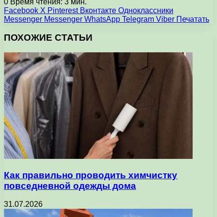
0
Время чтения: 3 мин.
Facebook
X
Pinterest
Вконтакте
Одноклассники
Messenger
Messenger
WhatsApp
Telegram
Viber
Печатать
ПОХОЖИЕ СТАТЬИ
Как правильно проводить химчистку
повседневной одежды дома
31.07.2026