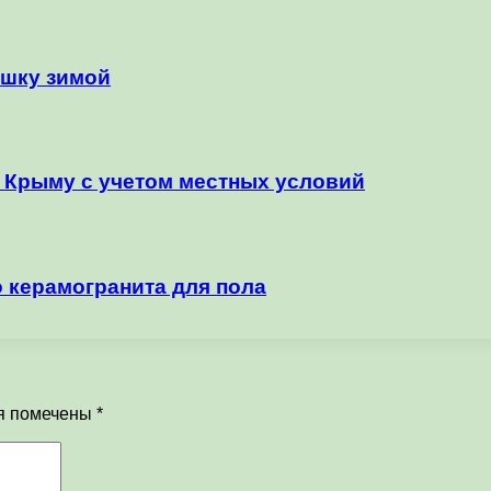
ышку зимой
в Крыму с учетом местных условий
 керамогранита для пола
я помечены
*