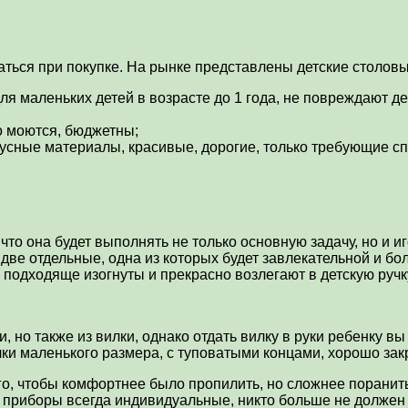
аться при покупке. На рынке представлены детские столо
ля маленьких детей в возрасте до 1 года, не повреждают де
о моются, бюджетны;
атусные материалы, красивые, дорогие, только требующие с
что она будет выполнять не только основную задачу, но и и
две отдельные, одна из которых будет завлекательной и бо
 подходяще изогнуты и прекрасно возлегают в детскую ручк
 но также из вилки, однако отдать вилку в руки ребенку в
лки маленького размера, с туповатыми концами, хорошо зак
го, чтобы комфортнее было пропилить, но сложнее поранит
 приборы всегда индивидуальные, никто больше не должен 