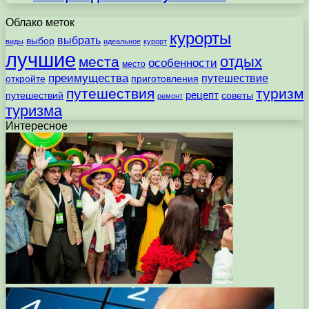
Облако меток
курорты
выбрать
выбор
виды
идеальное
курорт
лучшие
отдых
места
особенности
место
преимущества
путешествие
откройте
приготовления
путешествия
туризм
рецепт
путешествий
советы
ремонт
туризма
Интересное