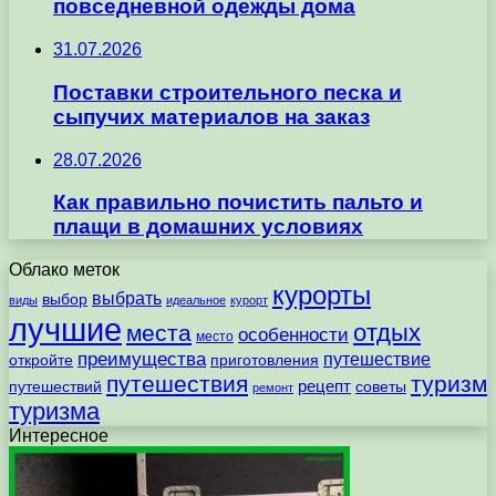
повседневной одежды дома
31.07.2026
Поставки строительного песка и
сыпучих материалов на заказ
28.07.2026
Как правильно почистить пальто и
плащи в домашних условиях
Облако меток
курорты
выбрать
выбор
виды
идеальное
курорт
лучшие
отдых
места
особенности
место
преимущества
путешествие
откройте
приготовления
путешествия
туризм
рецепт
путешествий
советы
ремонт
туризма
Интересное