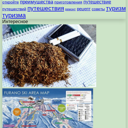
преимущества
путешествие
откройте
приготовления
путешествия
туризм
рецепт
путешествий
советы
ремонт
туризма
Интересное