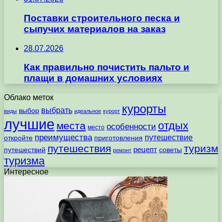
Поставки строительного песка и
сыпучих материалов на заказ
28.07.2026
Как правильно почистить пальто и
плащи в домашних условиях
Облако меток
курорты
выбрать
выбор
виды
идеальное
курорт
лучшие
отдых
места
особенности
место
преимущества
путешествие
откройте
приготовления
путешествия
туризм
рецепт
путешествий
советы
ремонт
туризма
Интересное