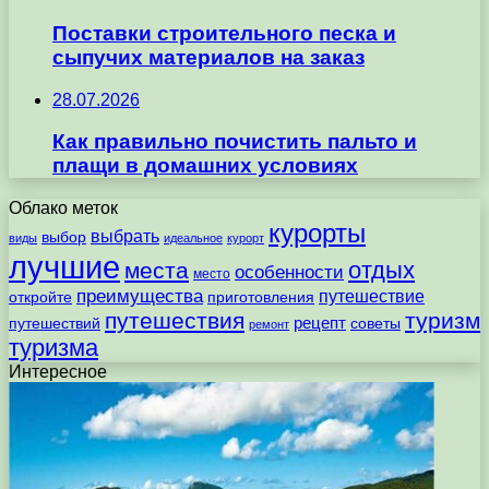
Поставки строительного песка и
сыпучих материалов на заказ
28.07.2026
Как правильно почистить пальто и
плащи в домашних условиях
Облако меток
курорты
выбрать
выбор
виды
идеальное
курорт
лучшие
отдых
места
особенности
место
преимущества
путешествие
откройте
приготовления
путешествия
туризм
рецепт
путешествий
советы
ремонт
туризма
Интересное