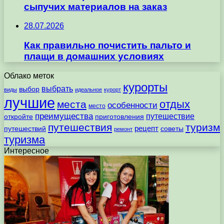
сыпучих материалов на заказ
28.07.2026
Как правильно почистить пальто и
плащи в домашних условиях
Облако меток
курорты
выбрать
выбор
виды
идеальное
курорт
лучшие
отдых
места
особенности
место
преимущества
путешествие
откройте
приготовления
путешествия
туризм
рецепт
путешествий
советы
ремонт
туризма
Интересное