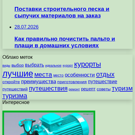
Поставки строительного песка и
сыпучих материалов на заказ
28.07.2026
Как правильно почистить пальто и
плащи в домашних условиях
Облако меток
курорты
выбрать
выбор
виды
идеальное
курорт
лучшие
отдых
места
особенности
место
преимущества
путешествие
откройте
приготовления
путешествия
туризм
рецепт
путешествий
советы
ремонт
туризма
Интересное