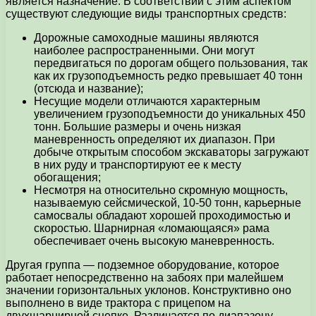
является назначение. В соответствии с этим аспектом
существуют следующие виды транспортных средств:
Дорожные самоходные машины являются
наиболее распространенными. Они могут
передвигаться по дорогам общего пользования, так
как их грузоподъемность редко превышает 40 тонн
(отсюда и название);
Несущие модели отличаются характерным
увеличением грузоподъемности до уникальных 450
тонн. Большие размеры и очень низкая
маневренность определяют их диапазон. При
добыче открытым способом экскаваторы загружают
в них руду и транспортируют ее к месту
обогащения;
Несмотря на относительно скромную мощность,
называемую сейсмической, 10-50 тонн, карьерные
самосвалы обладают хорошей проходимостью и
скоростью. Шарнирная «ломающаяся» рама
обеспечивает очень высокую маневренность.
Другая группа — подземное оборудование, которое
работает непосредственно на забоях при малейшем
значении горизонтальных уклонов. Конструктивно оно
выполнено в виде трактора с прицепом на
двухшарнирной сцепке. Различается по диапазону