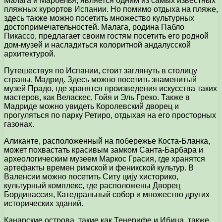
Малага и Марбелья, является одним из самых известных
пляжных курортов Испании. Но помимо отдыха на пляже,
здесь также можно посетить множество культурных
достопримечательностей. Малага, родина Пабло
Пикассо, предлагает своим гостям посетить его родной
дом-музей и насладиться колоритной андалусской
архитектурой.
Путешествуя по Испании, стоит заглянуть в столицу
страны, Мадрид. Здесь можно посетить знаменитый
музей Прадо, где хранятся произведения искусства таких
мастеров, как Веласкес, Гойя и Эль Греко. Также в
Мадриде можно увидеть Королевский дворец и
прогуляться по парку Ретиро, отдыхая на его просторных
газонах.
Аликанте, расположенный на побережье Коста-Бланка,
может похвастать красивым замком Санта-Барбара и
археологическим музеем Маркос Грасия, где хранятся
артефакты времен римской и феникской культур. В
Валенсии можно посетить Ситу цију хисторико,
культурный комплекс, где расположены Дворец
Бординассия, Катедральный собор и множество других
исторических зданий.
Канарские острова, такие как Тенерифе и Ибица, также