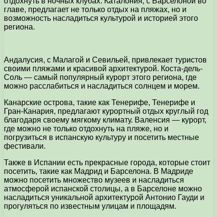
отдохнуть в ночных клубах. Каталония, с Барселоной во
главе, предлагает не только отдых на пляжах, но и
возможность насладиться культурой и историей этого
региона.
Андалусия, с Малагой и Севильей, привлекает туристов
своими пляжами и красивой архитектурой. Коста-дель-
Соль — самый популярный курорт этого региона, где
можно расслабиться и насладиться солнцем и морем.
Канарские острова, такие как Тенерифе, Тенерифе и
Гран-Канария, предлагают курортный отдых круглый год
благодаря своему мягкому климату. Валенсия — курорт,
где можно не только отдохнуть на пляже, но и
погрузиться в испанскую культуру и посетить местные
фестивали.
Также в Испании есть прекрасные города, которые стоит
посетить, такие как Мадрид и Барселона. В Мадриде
можно посетить множество музеев и насладиться
атмосферой испанской столицы, а в Барселоне можно
насладиться уникальной архитектурой Антонио Гауди и
прогуляться по известным улицам и площадям.