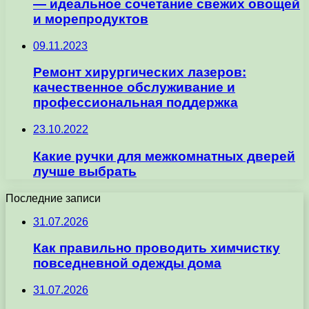
— идеальное сочетание свежих овощей
и морепродуктов
09.11.2023
Ремонт хирургических лазеров:
качественное обслуживание и
профессиональная поддержка
23.10.2022
Какие ручки для межкомнатных дверей
лучше выбрать
Последние записи
31.07.2026
Как правильно проводить химчистку
повседневной одежды дома
31.07.2026