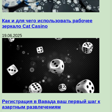
Как и для чего использовать рабочее
зеркало Cat Casino
19.06.2025
Регистрация в Вавада ваш первый шаг к
азартным развлечениям