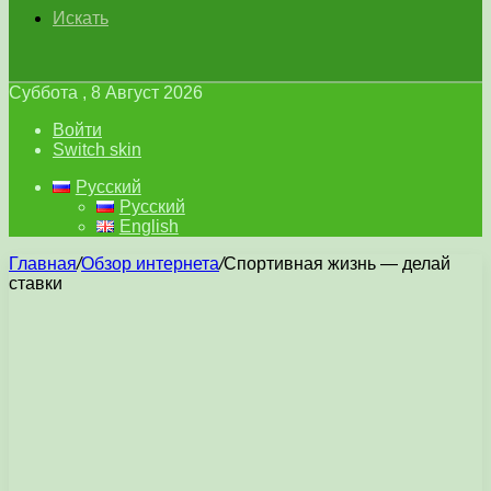
Искать
Суббота , 8 Август 2026
Войти
Switch skin
Русский
Русский
English
Главная
/
Обзор интернета
/
Спортивная жизнь — делай
ставки