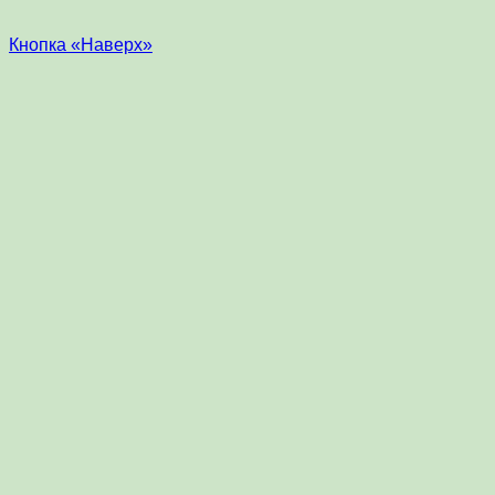
Кнопка «Наверх»