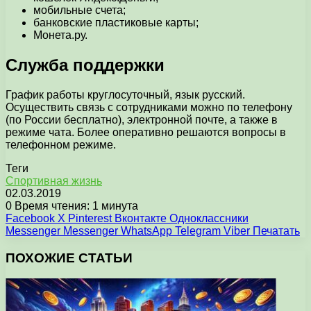
мобильные счета;
банковские пластиковые карты;
Монета.ру.
Служба поддержки
График работы круглосуточный, язык русский.
Осуществить связь с сотрудниками можно по телефону
(по России бесплатно), электронной почте, а также в
режиме чата. Более оперативно решаются вопросы в
телефонном режиме.
Теги
Спортивная жизнь
02.03.2019
0
Время чтения: 1 минута
Facebook
X
Pinterest
Вконтакте
Одноклассники
Messenger
Messenger
WhatsApp
Telegram
Viber
Печатать
ПОХОЖИЕ СТАТЬИ