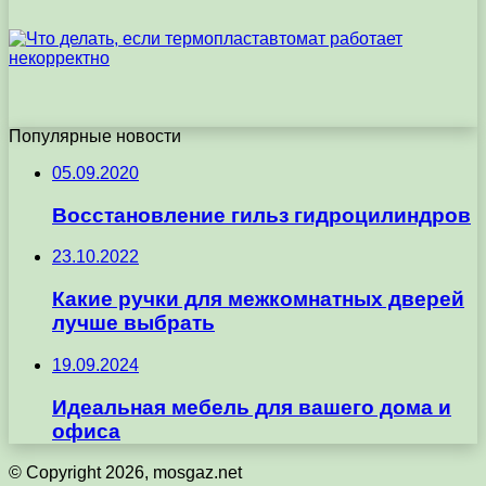
Популярные новости
05.09.2020
Восстановление гильз гидроцилиндров
23.10.2022
Какие ручки для межкомнатных дверей
лучше выбрать
19.09.2024
Идеальная мебель для вашего дома и
офиса
© Copyright 2026, mosgaz.net