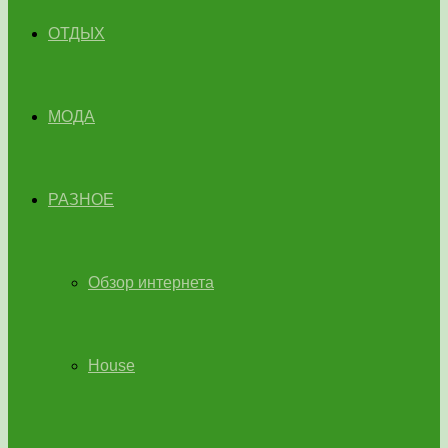
ОТДЫХ
МОДА
РАЗНОЕ
Обзор интернета
House