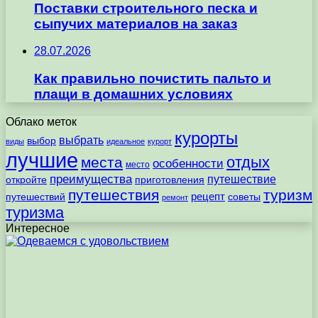
Поставки строительного песка и
сыпучих материалов на заказ
28.07.2026
Как правильно почистить пальто и
плащи в домашних условиях
Облако меток
курорты
выбрать
выбор
виды
идеальное
курорт
лучшие
отдых
места
особенности
место
преимущества
путешествие
откройте
приготовления
путешествия
туризм
рецепт
путешествий
советы
ремонт
туризма
Интересное