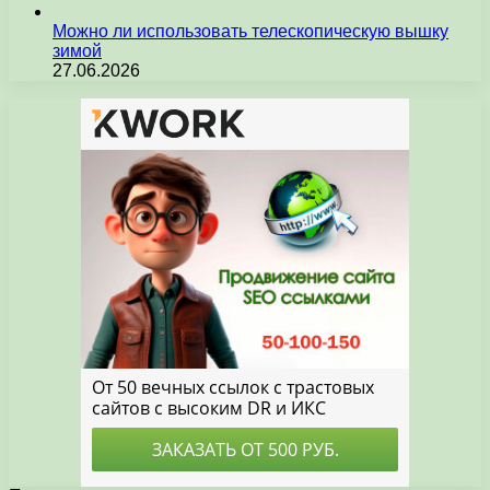
Можно ли использовать телескопическую вышку
зимой
27.06.2026