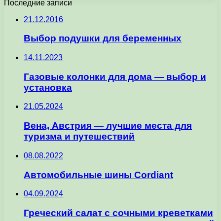
Последние записи
21.12.2016
Выбор подушки для беременных
14.11.2023
Газовые колонки для дома — выбор и
установка
21.05.2024
Вена, Австрия — лучшие места для
туризма и путешествий
08.08.2022
Автомобильные шины Cordiant
04.09.2024
Греческий салат с сочными креветками