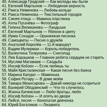
40. Александр Градский — Как молоды мы были
41. Евгений Мартынов — Лебединая верность
42. Раиса Неменова — Любовь-кольцо
43. Раиса Неменова — Текстильный городок
44. Синяя птица — Мамина пластинка
45. Алла Пугачёва — Фотограф
46. Гелена Великанова — Ландыши
47. Евгений Мартынов — Яблони в цвету
48. Ирма Сохадзе — Оранжевая песенка
49. Самоцветы — Песня о дружбе
50. Анатолий Королёв — 11-й маршрут
51. Вадим Мулерман — Король-победитель
52. Валентина Толкунова — Снегопад
53. Лев Барашков — Главное ребята сердцем не стареть
54. Муслим Магомаев — Свадьба
55. Иосиф Кобзон — Если любишь ты
56. Майя Кристалинская — Какая песня без баяна
57. Марина Капуро — Маменька
58. София Ротару — В доме моём
59. Тамара Миансарова — Давай никогда не ссориться
60. Валерий Ободзинский — Что-то случилось
61. Жанна Бичевская — Любо братцы, любо
62. Иосиф Кобзон — И опять во дворе
63. Лейся, песня — Конопатая девчонка
64. Юрий Богатиков — Лизавета