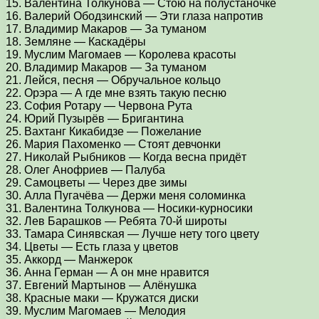
15. Валентина Толкунова — Стою на полустаночке
16. Валерий Ободзинский — Эти глаза напротив
17. Владимир Макаров — За туманом
18. Земляне — Каскадёры
19. Муслим Магомаев — Королева красоты
20. Владимир Макаров — За туманом
21. Лейся, песня — Обручальное кольцо
22. Орэра — А где мне взять такую песню
23. София Ротару — Червона Рута
24. Юрий Пузырёв — Бригантина
25. Вахтанг Кикабидзе — Пожелание
26. Мария Пахоменко — Стоят девчонки
27. Николай Рыбников — Когда весна придёт
28. Олег Анофриев — Палуба
29. Самоцветы — Через две зимы
30. Алла Пугачёва — Держи меня соломинка
31. Валентина Толкунова — Носики-курносики
32. Лев Барашков — Ребята 70-й широты
33. Тамара Синявская — Лучше нету того цвету
34. Цветы — Есть глаза у цветов
35. Аккорд — Манжерок
36. Анна Герман — А он мне нравится
37. Евгений Мартынов — Алёнушка
38. Красные маки — Кружатся диски
39. Муслим Магомаев — Мелодия