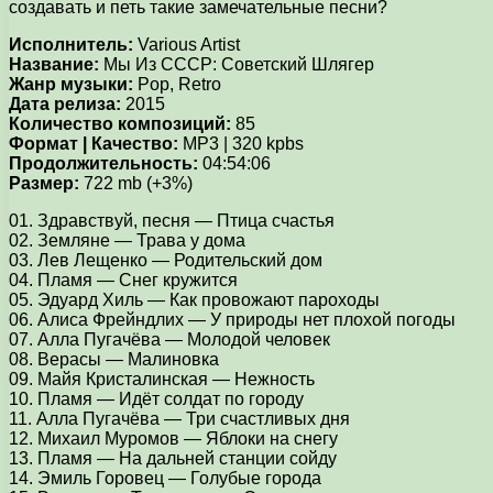
создавать и петь такие замечательные песни?
Исполнитель:
Various Artist
Название:
Мы Из СССР: Советский Шлягер
Жанр музыки:
Pop, Retro
Дата релиза:
2015
Количество композиций:
85
Формат | Качество:
MP3 | 320 kpbs
Продолжительность:
04:54:06
Размер:
722 mb (+3%)
01. Здравствуй, песня — Птица счастья
02. Земляне — Трава у дома
03. Лев Лещенко — Родительский дом
04. Пламя — Снег кружится
05. Эдуард Хиль — Как провожают пароходы
06. Алиса Фрейндлих — У природы нет плохой погоды
07. Алла Пугачёва — Молодой человек
08. Верасы — Малиновка
09. Майя Кристалинская — Нежность
10. Пламя — Идёт солдат по городу
11. Алла Пугачёва — Три счастливых дня
12. Михаил Муромов — Яблоки на снегу
13. Пламя — На дальней станции сойду
14. Эмиль Горовец — Голубые города