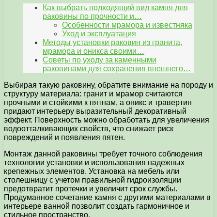
Как выбрать подходящий вид камня для
раковины по прочности и…
Особенности мрамора и известняка
Уход и эксплуатация
Методы установки раковин из гранита,
мрамора и оникса своими…
Советы по уходу за каменными
раковинами для сохранения внешнего…
Выбирая такую раковину, обратите внимание на породу и
структуру материала: гранит и мрамор считаются
прочными и стойкими к пятнам, а оникс и травертин
придают интерьеру выразительный декоративный
эффект. Поверхность можно обработать для увеличения
водоотталкивающих свойств, что снижает риск
повреждений и появления пятен.
Монтаж данной раковины требует точного соблюдения
технологии установки и использования надежных
крепежных элементов. Установка на мебель или
столешницу с учетом правильной гидроизоляции
предотвратит протечки и увеличит срок службы.
Продуманное сочетание камня с другими материалами в
интерьере ванной позволит создать гармоничное и
стильное пространство.