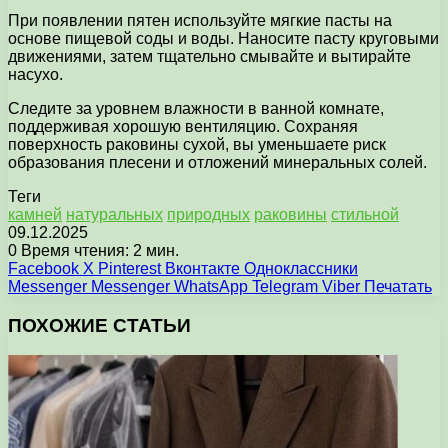
При появлении пятен используйте мягкие пасты на
основе пищевой соды и воды. Наносите пасту круговыми
движениями, затем тщательно смывайте и вытирайте
насухо.
Следите за уровнем влажности в ванной комнате,
поддерживая хорошую вентиляцию. Сохраняя
поверхность раковины сухой, вы уменьшаете риск
образования плесени и отложений минеральных солей.
Теги
камней
натуральных
природных
раковины
стильной
09.12.2025
0
Время чтения: 2 мин.
Facebook
X
Pinterest
Вконтакте
Одноклассники
Messenger
Messenger
WhatsApp
Telegram
Viber
Печатать
ПОХОЖИЕ СТАТЬИ