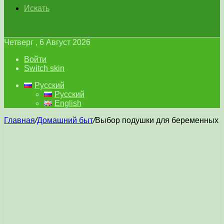
Искать
Четверг , 6 Август 2026
Войти
Switch skin
Русский
Русский
English
Главная
/
Домашний быт
/
Выбор подушки для беременных