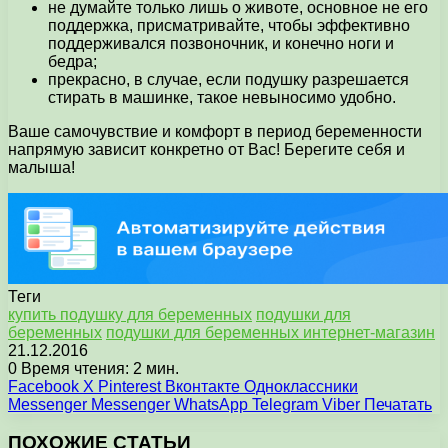
не думайте только лишь о животе, основное не его
поддержка, присматривайте, чтобы эффективно
поддерживался позвоночник, и конечно ноги и
бедра;
прекрасно, в случае, если подушку разрешается
стирать в машинке, такое невыносимо удобно.
Ваше самочувствие и комфорт в период беременности
напрямую зависит конкретно от Вас! Берегите себя и
малыша!
Теги
купить подушку для беременных
подушки для
беременных
подушки для беременных интернет-магазин
21.12.2016
0
Время чтения: 2 мин.
Facebook
X
Pinterest
Вконтакте
Одноклассники
Messenger
Messenger
WhatsApp
Telegram
Viber
Печатать
ПОХОЖИЕ СТАТЬИ