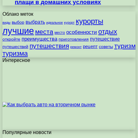
плащи в домашних условиях
Облако меток
курорты
выбрать
выбор
виды
идеальное
курорт
лучшие
отдых
места
особенности
место
преимущества
путешествие
откройте
приготовления
путешествия
туризм
рецепт
путешествий
советы
ремонт
туризма
Интересное
Популярные новости