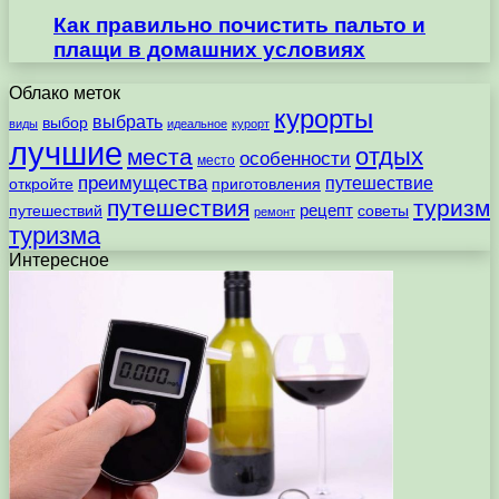
Как правильно почистить пальто и
плащи в домашних условиях
Облако меток
курорты
выбрать
выбор
виды
идеальное
курорт
лучшие
отдых
места
особенности
место
преимущества
путешествие
откройте
приготовления
путешествия
туризм
рецепт
путешествий
советы
ремонт
туризма
Интересное