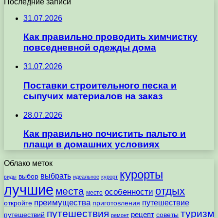
Последние записи
31.07.2026
Как правильно проводить химчистку
повседневной одежды дома
31.07.2026
Поставки строительного песка и
сыпучих материалов на заказ
28.07.2026
Как правильно почистить пальто и
плащи в домашних условиях
Облако меток
курорты
выбрать
выбор
виды
идеальное
курорт
лучшие
отдых
места
особенности
место
преимущества
путешествие
откройте
приготовления
путешествия
туризм
рецепт
путешествий
советы
ремонт