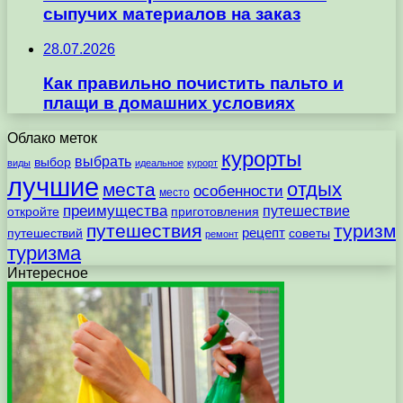
сыпучих материалов на заказ
28.07.2026
Как правильно почистить пальто и
плащи в домашних условиях
Облако меток
курорты
выбрать
выбор
виды
идеальное
курорт
лучшие
отдых
места
особенности
место
преимущества
путешествие
откройте
приготовления
путешествия
туризм
рецепт
путешествий
советы
ремонт
туризма
Интересное