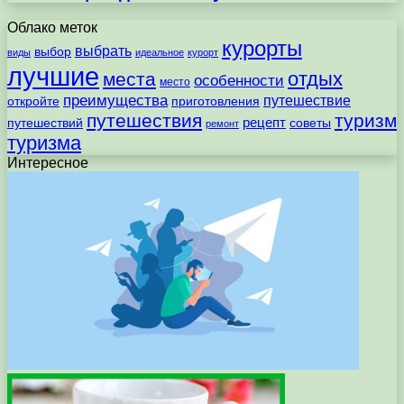
Облако меток
курорты
выбрать
выбор
виды
идеальное
курорт
лучшие
отдых
места
особенности
место
преимущества
путешествие
откройте
приготовления
путешествия
туризм
рецепт
путешествий
советы
ремонт
туризма
Интересное