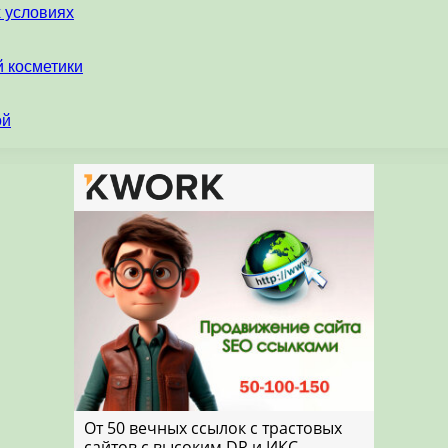
х условиях
 косметики
ой