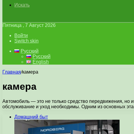
Искать
Пятница , 7 Август 2026
Войти
Switch skin
Русский
Русский
English
Главная
/
камера
камера
Автомобиль — это не только средство передвижения, но и
обслуживание и уход необходимы. Одним из основных эт
Домашний быт