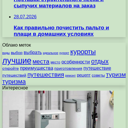
сыпучих материалов на заказ
28.07.2026
Как правильно почистить пальто и
плащи в домашних условиях
Облако меток
курорты
выбрать
выбор
виды
идеальное
курорт
лучшие
отдых
места
особенности
место
преимущества
путешествие
откройте
приготовления
путешествия
туризм
рецепт
путешествий
советы
ремонт
туризма
Интересное