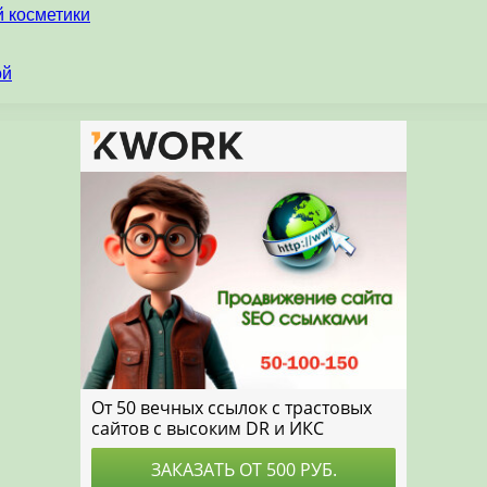
 косметики
ой