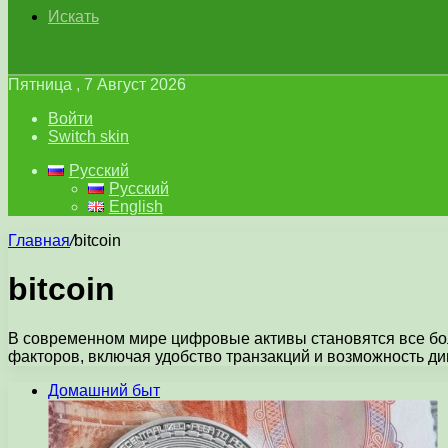
Искать
Пятница , 7 Август 2026
Войти
Switch skin
Русский
Русский
English
Главная
/
bitcoin
bitcoin
В современном мире цифровые активы становятся все бол
факторов, включая удобство транзакций и возможность 
Домашний быт