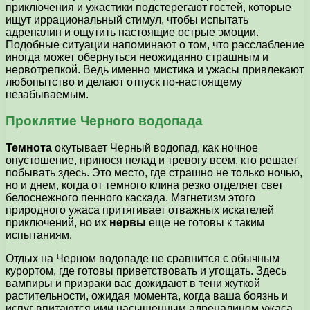
приключения и ужастики подстерегают гостей, которые
ищут иррациональный стимул, чтобы испытать
адреналин и ощутить настоящие острые эмоции.
Подобные ситуации напоминают о том, что расслабление
иногда может обернуться неожиданно страшным и
нервотрепкой. Ведь именно мистика и ужасы привлекают
любопытство и делают отпуск по-настоящему
незабываемым.
Проклятие Черного водопада
Темнота
окутывает Черный водопад, как ночное
опустошение, принося нелад и тревогу всем, кто решает
побывать здесь. Это место, где страшно не только ночью,
но и днем, когда от темного клина резко отделяет свет
белоснежного пенного каскада. Магнетизм этого
природного ужаса притягивает отважных искателей
приключений, но их
нервы
еще не готовы к таким
испытаниям.
Отдых на Черном водопаде не сравнится с обычным
курортом, где готовы приветствовать и угощать. Здесь
вампиры и призраки вас дожидают в тени жуткой
растительности, ожидая момента, когда ваша боязнь и
испуг впитаются ими насыщенным адреналином ужаса.