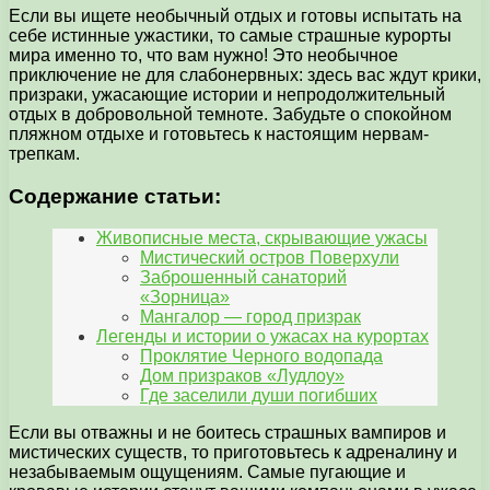
Если вы ищете необычный отдых и готовы испытать на
себе истинные ужастики, то самые страшные курорты
мира именно то, что вам нужно! Это необычное
приключение не для слабонервных: здесь вас ждут крики,
призраки, ужасающие истории и непродолжительный
отдых в добровольной темноте. Забудьте о спокойном
пляжном отдыхе и готовьтесь к настоящим нервам-
трепкам.
Содержание статьи:
Живописные места, скрывающие ужасы
Мистический остров Поверхули
Заброшенный санаторий
«Зорница»
Мангалор — город призрак
Легенды и истории о ужасах на курортах
Проклятие Черного водопада
Дом призраков «Лудлоу»
Где заселили души погибших
Если вы отважны и не боитесь страшных вампиров и
мистических существ, то приготовьтесь к адреналину и
незабываемым ощущениям. Самые пугающие и