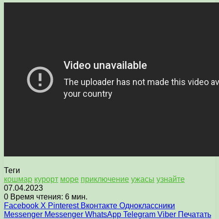
Теги
кошмар
курорт
море
приключение
ужасы
узнайте
07.04.2023
0
Время чтения: 6 мин.
Facebook
X
Pinterest
Вконтакте
Одноклассники
Messenger
Messenger
WhatsApp
Telegram
Viber
Печатать