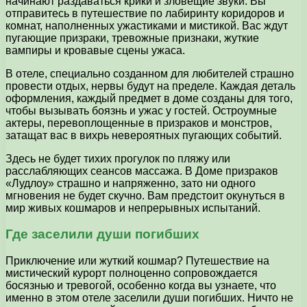
начинают раздаваться крики и зловещие звуки. Вы
отправитесь в путешествие по лабиринту коридоров и
комнат, наполненных ужастиками и мистикой. Вас ждут
пугающие призраки, тревожные признаки, жуткие
вампиры и кровавые сцены ужаса.
В отеле, специально созданном для любителей страшно
провести отдых, нервы будут на пределе. Каждая деталь
оформления, каждый предмет в доме созданы для того,
чтобы вызывать боязнь и ужас у гостей. Остроумные
актеры, перевоплощенные в призраков и монстров,
затащат вас в вихрь невероятных пугающих событий.
Здесь не будет тихих прогулок по пляжу или
расслабляющих сеансов массажа. В Доме призраков
«Лудлоу» страшно и напряженно, зато ни одного
мгновения не будет скучно. Вам предстоит окунуться в
мир живых кошмаров и непрерывных испытаний.
Где заселили души погибших
Приключение или жуткий кошмар? Путешествие на
мистический курорт полноценно сопровождается
босязнью и тревогой, особенно когда вы узнаете, что
именно в этом отеле заселили души погибших. Ничто не