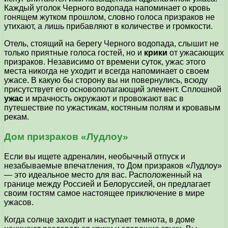
Каждый уголок Черного водопада напоминает о кровь
гонящем жутком прошлом, словно голоса призраков не
утихают, а лишь прибавляют в количестве и громкости.
Отель, стоящий на берегу Черного водопада, слышит не
только приятные голоса гостей, но и
крики
от ужасающих
призраков. Независимо от времени суток, ужас этого
места никогда не уходит и всегда напоминает о своем
ужасе. В какую бы сторону вы ни повернулись, всюду
присутствует его основополагающий элемент. Сплошной
ужас
и мрачность окружают и провожают вас в
путешествие по ужастикам, костяным полям и кровавым
рекам.
Дом призраков «Лудлоу»
Если вы ищете адреналин, необычный отпуск и
незабываемые впечатления, то Дом призраков «Лудлоу»
— это идеальное место для вас. Расположенный на
границе между Россией и Белоруссией, он предлагает
своим гостям самое настоящее приключение в мире
ужасов.
Когда солнце заходит и наступает темнота, в доме