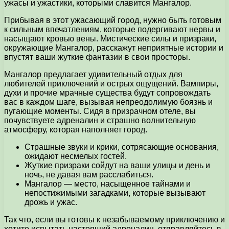
ужасы и ужастики, которыми славится Мангалор.
Прибывая в этот ужасающий город, нужно быть готовым
к сильным впечатлениям, которые подергивают нервы и
насыщают кровью вены. Мистические силы и призраки,
окружающие Мангалор, расскажут неприятные истории и
впустят ваши жуткие фантазии в свои просторы.
Мангалор предлагает удивительный отдых для
любителей приключений и острых ощущений. Вампиры,
духи и прочие мрачные существа будут сопровождать
вас в каждом шаге, вызывая непреодолимую боязнь и
пугающие моменты. Сидя в призрачном отеле, вы
почувствуете адреналин и страшно волнительную
атмосферу, которая наполняет город.
Страшные звуки и крики, сотрясающие основания,
ожидают несмелых гостей.
Жуткие призраки сойдут на ваши улицы и день и
ночь, не давая вам расслабиться.
Мангалор — место, насыщенное тайнами и
непостижимыми загадками, которые вызывают
дрожь и ужас.
Так что, если вы готовы к незабываемому приключению и
хотите испытать настоящий адреналин, отправляйтесь в