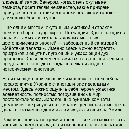
зловещий замок. Вечером, когда отель окутывает
темнота, посетителям неизвестно, какие призраки
прячутся в тени, а крики и шорохи под окном только
усиливают боязнь и ужас.
Еще одним местом, окутанным мистикой и страхом,
является Гора Пауэрскурт в Шотландии. Здесь находится
одна из самых жутких и загадочных местных
достопримечательностей — заброшенный санаторий
«Мёртвые палатки». Именно здесь можно встретить
призраков и ощутить пугающий и ужасающий дух
прошлого. Кровь леденеет в жилах, когда ты пытаешься
представить, что здесь когда-то лежали люди в
истерических приступах.
Если вы ищете приключение и мистику, то отель «Зона
поражения» в Украине станет для вас идеальным
местом. Здесь можно ощутить себя героем ужастика,
адекватность, полностью погрузившись в мир
постапокалипсиса. Заваленные руинами комнаты,
демонические рисунки на стенах и тревожная атмосфера
делают это место одним из самых ужасающих на Земле.
Вампиры, призраки, крики и кровь — все это может стать
частью вашего отдыха, если вы решитесь посетить один