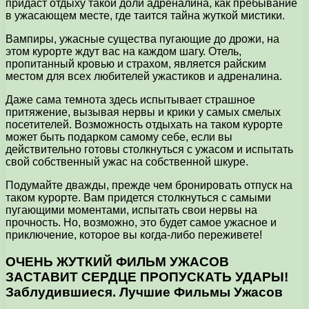
придаст отдыху такой доли адреналина, как пребывание
в ужасающем месте, где таится тайна жуткой мистики.
Вампиры, ужасные существа пугающие до дрожи, на
этом курорте ждут вас на каждом шагу. Отель,
пропитанный кровью и страхом, является райским
местом для всех любителей ужастиков и адреналина.
Даже сама темнота здесь испытывает страшное
притяжение, вызывая нервы и крики у самых смелых
посетителей. Возможность отдыхать на таком курорте
может быть подарком самому себе, если вы
действительно готовы столкнуться с ужасом и испытать
свой собственный ужас на собственной шкуре.
Подумайте дважды, прежде чем бронировать отпуск на
таком курорте. Вам придется столкнуться с самыми
пугающими моментами, испытать свои нервы на
прочность. Но, возможно, это будет самое ужасное и
приключение, которое вы когда-либо переживете!
ОЧЕНЬ ЖУТКИЙ ФИЛЬМ УЖАСОВ
ЗАСТАВИТ СЕРДЦЕ ПРОПУСКАТЬ УДАРЫ!
Заблудившиеся. Лучшие Фильмы Ужасов