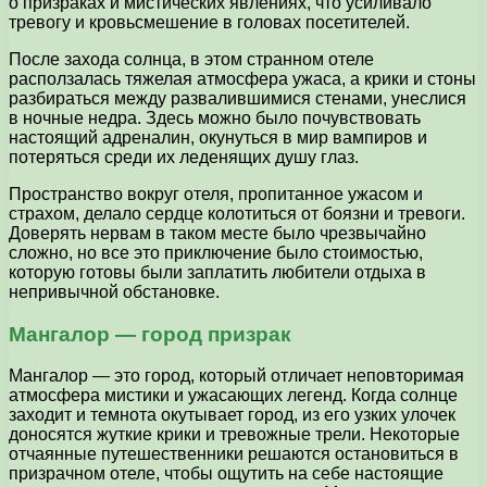
о призраках и мистических явлениях, что усиливало
тревогу и кровьсмешение в головах посетителей.
После захода солнца, в этом странном отеле
расползалась тяжелая атмосфера ужаса, а крики и стоны
разбираться между развалившимися стенами, унеслися
в ночные недра. Здесь можно было почувствовать
настоящий адреналин, окунуться в мир вампиров и
потеряться среди их леденящих душу глаз.
Пространство вокруг отеля, пропитанное ужасом и
страхом, делало сердце колотиться от боязни и тревоги.
Доверять нервам в таком месте было чрезвычайно
сложно, но все это приключение было стоимостью,
которую готовы были заплатить любители отдыха в
непривычной обстановке.
Мангалор — город призрак
Мангалор — это город, который отличает неповторимая
атмосфера мистики и ужасающих легенд. Когда солнце
заходит и темнота окутывает город, из его узких улочек
доносятся жуткие крики и тревожные трели. Некоторые
отчаянные путешественники решаются остановиться в
призрачном отеле, чтобы ощутить на себе настоящие