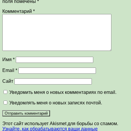
поля помечены
*
Комментарий
*
Имя
*
Email
*
Сайт
Уведомить меня о новых комментариях по email.
Уведомлять меня о новых записях почтой.
Этот сайт использует Akismet для борьбы со спамом.
Узнайте, как обрабатываются ваши данные