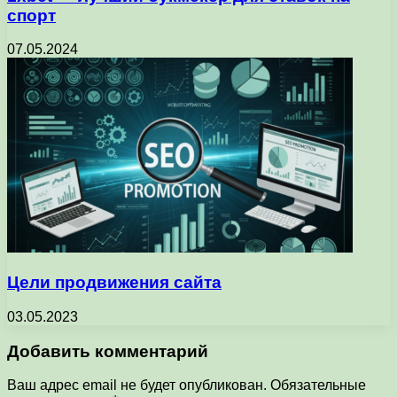
спорт
07.05.2024
Цели продвижения сайта
03.05.2023
Добавить комментарий
Ваш адрес email не будет опубликован.
Обязательные