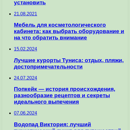
установить
21.08.2021
Мебель для косметологического
кабинета: как выбрать оборудование и
на что обратить внимание
15.02.2024
Лучшие курорты Туниса: отдых, пляжи,
достопримечательности
24.07.2024
Попкейк — история происхождения,
разнообразие рецептов и секреты
идеального выпечения
07.06.2024
Водопад Виктория: лучший