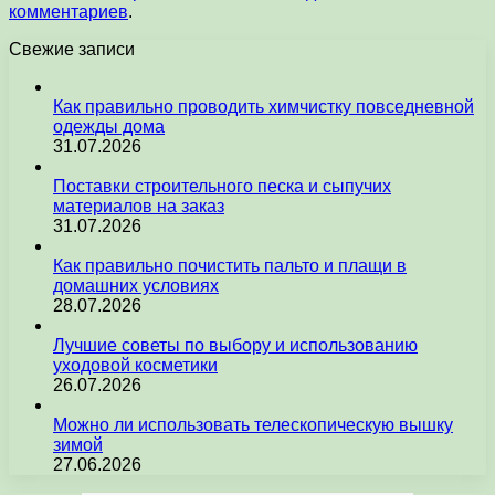
комментариев
.
Свежие записи
Как правильно проводить химчистку повседневной
одежды дома
31.07.2026
Поставки строительного песка и сыпучих
материалов на заказ
31.07.2026
Как правильно почистить пальто и плащи в
домашних условиях
28.07.2026
Лучшие советы по выбору и использованию
уходовой косметики
26.07.2026
Можно ли использовать телескопическую вышку
зимой
27.06.2026