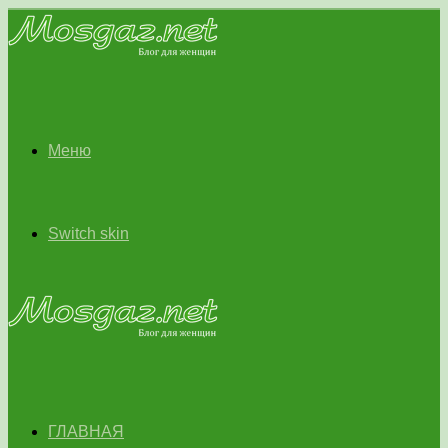
Меню
Switch skin
ГЛАВНАЯ