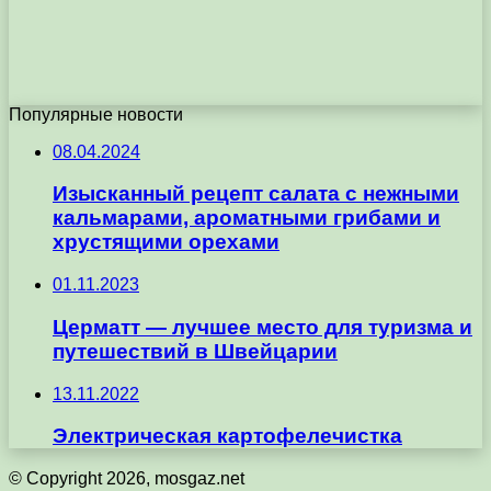
Популярные новости
08.04.2024
Изысканный рецепт салата с нежными
кальмарами, ароматными грибами и
хрустящими орехами
01.11.2023
Церматт — лучшее место для туризма и
путешествий в Швейцарии
13.11.2022
Электрическая картофелечистка
© Copyright 2026, mosgaz.net