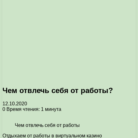
Чем отвлечь себя от работы?
12.10.2020
0
Время чтения: 1 минута
Чем отвлечь себя от работы
Отдыхаем от работы в виртуальном казино