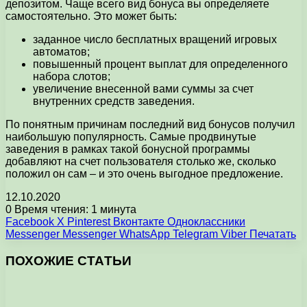
депозитом. Чаще всего вид бонуса вы определяете
самостоятельно. Это может быть:
заданное число бесплатных вращений игровых
автоматов;
повышенный процент выплат для определенного
набора слотов;
увеличение внесенной вами суммы за счет
внутренних средств заведения.
По понятным причинам последний вид бонусов получил
наибольшую популярность. Самые продвинутые
заведения в рамках такой бонусной программы
добавляют на счет пользователя столько же, сколько
положил он сам – и это очень выгодное предложение.
12.10.2020
0
Время чтения: 1 минута
Facebook
X
Pinterest
Вконтакте
Одноклассники
Messenger
Messenger
WhatsApp
Telegram
Viber
Печатать
ПОХОЖИЕ СТАТЬИ