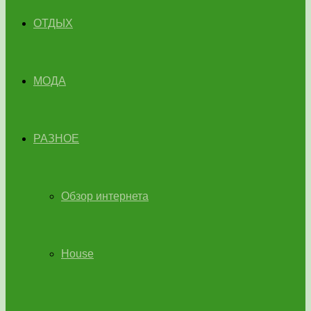
ОТДЫХ
МОДА
РАЗНОЕ
Обзор интернета
House