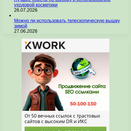
уходовой косметики
26.07.2026
Можно ли использовать телескопическую вышку
зимой
27.06.2026