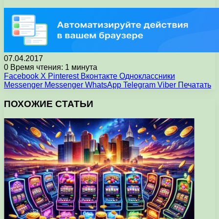
07.04.2017
0
Время чтения: 1 минута
Facebook
X
Pinterest
Вконтакте
Одноклассники
Messenger
Messenger
WhatsApp
Telegram
Viber
Печатать
ПОХОЖИЕ СТАТЬИ