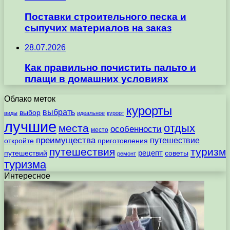
Поставки строительного песка и
сыпучих материалов на заказ
28.07.2026
Как правильно почистить пальто и
плащи в домашних условиях
Облако меток
курорты
выбрать
выбор
виды
идеальное
курорт
лучшие
отдых
места
особенности
место
преимущества
путешествие
откройте
приготовления
путешествия
туризм
рецепт
путешествий
советы
ремонт
туризма
Интересное