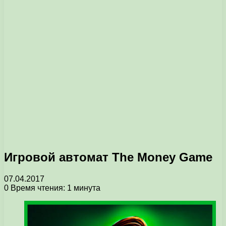
Игровой автомат The Money Game
07.04.2017
0
Время чтения: 1 минута