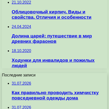
21.10.2022
Облицовочный кирпич. Виды и
свойства. Отличия и особенности
24.04.2024
Долина царей: путешествие в мир
древних фараонов
18.10.2020
Ходунки для инвалидов и пожилых
людей
Последние записи
31.07.2026
Как правильно проводить химчистку
повседневной одежды дома
31.07.2026