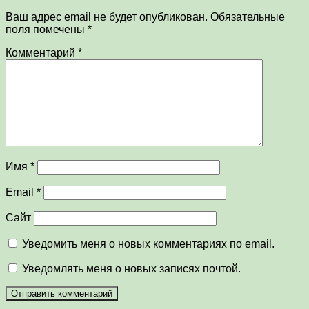
Ваш адрес email не будет опубликован.
Обязательные
поля помечены
*
Комментарий
*
Имя
*
Email
*
Сайт
Уведомить меня о новых комментариях по email.
Уведомлять меня о новых записях почтой.