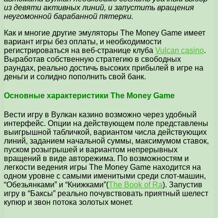
из девяти активных линий, и запустить вращения
неугомонной барабанной пятерки.
Как и многие другие эмуляторы The Money Game имеет
вариант игры без оплаты, и необходимости
регистрироваться на веб-странице клуба
Vulcan casino
.
Выработав собственную стратегию в свободных
раундах, реально достичь высоких прибылей в игре на
деньги и солидно пополнить свой банк.
Основные характеристики The Money Game
Вести игру в Вулкан казино возможно через удобный
интерфейс. Опции на действующем поле представлены
выигрышной табличкой, вариантом числа действующих
линий, заданием начальной суммы, максимумом ставок,
пуском розыгрышей и вариантом непрерывных
вращений в виде авторежима. По возможностям и
легкости ведения игры The Money Game находится на
одном уровне с самыми именитыми среди слот-машин,
“Обезьянками” и “Книжками”(
The Book of Ra
). Запустив
игру в “Баксы” реально почувствовать приятный шелест
купюр и звон потока золотых монет.