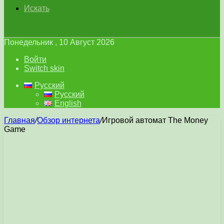
Искать
Понедельник , 10 Август 2026
Войти
Switch skin
Русский
Русский
English
Главная
/
Обзор интернета
/
Игровой автомат The Money
Game