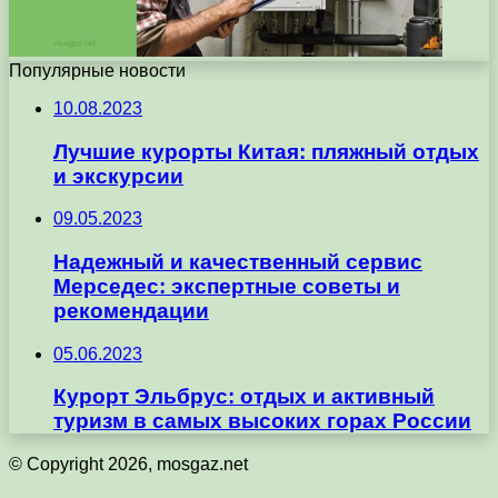
Популярные новости
10.08.2023
Лучшие курорты Китая: пляжный отдых
и экскурсии
09.05.2023
Надежный и качественный сервис
Мерседес: экспертные советы и
рекомендации
05.06.2023
Курорт Эльбрус: отдых и активный
туризм в самых высоких горах России
© Copyright 2026, mosgaz.net