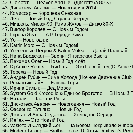
42. C.c.catch — Heaven And Hell (Дискотека 80-Х)
43. Дискотека Авария — Новогодняя 2014
44. Комиссар — Королева Снежная
45. Лето — Новый Год, Страна Вперёд
46. Мишель, Мираж-90, Рома Жуков — Диско 80-Х
47. Виктор Королёв — С Новым Годом
48. Imperia S.s.c. — А В Городе Зима
49. Yo — Новогодняя
50. Katrin Moro — С Новым Годом!
51. Унесенные Ветром & Katrin Mokko — Давай Наливай
52. Нина Бродская — Звенит Январская Вьюга
53. Пахомов Олег — Новый Год Идёт
54. Dj Amice Remix — Бигбэта — Это Новый Год (Dj Amice 
55. Терёха — Новый Год
56. Андрей Губин — Зима Холода (Ночное Движение Club 
57. Романтик Тайм — Ёлочка Гори
58. Ирина Билык — Дед Мороз
59. System Gold Krocodile & Единое Братство — В Новый 
60. Натали — Плакали Розы
61. Дискотека Авария — Новогодняя — Новый Год
62. Овсиенко Татьяна — Новый Год
63. Джиган И Анна Седакова — Холодное Сердце
64. Reflex — Это Новый Год!
65. Vasюта И Сладкий Сон — На Белом Покрывале Января
66. Modern Talking — Brother Louie (Dj Xm & Dmitriy Rs Rem