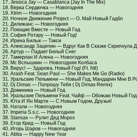
17. Jessica Jay — Casablanca (Jay In The Mix)
18. Верка Сердючка — Новогодняя
19. Xtrim — Новогодняя
20. Ночное Движение Project — O, Май Новый Гадбл
21. Дилижанс — Новогодняя
22. Поющие Вместе — Новый Год
23. София Ротару — Новый Год!
24. Ирина Билык — Такси
25. Александр Зацепин — Вдруг Как В Сказке Скрипнула 
26. Артур — Падает Белый Снег
27. Тамерлан И Алена — Новогодняя
28. Мс Вспышкин — Новогодняя Колбаса
29. Вирус! — Здарова, Новый Год! (Ft. Ntl)
30. Arash Feat. Sean Paul — She Makes Me Go (Radio)
31. Уральские Пельмени — Новый Год, Мандарин Мне В Р
32. Dj Dimas — Попрошу Тебя ( Dj Dimas Remix)
33. Доминика — Новый Год
34. Уральские Пельмени Feat. Чайф — Обожаю Новый Год
35. Юта И Ян Марти — С Новым Годом, Друзья!
36. Натали — Новогодняя
37. Imperia S.s.c. — Новогодняя
38. Stansax — Рулит Дед Мороз
39. Егор Крид — Новый Год
40. Игорь Шаров — Новогодняя
41. Abba — Happy New Year