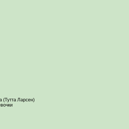
 (Тутта Ларсен)
евочки