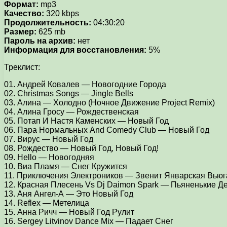
Формат:
mp3
Качество:
320 kbps
Продолжительность:
04:30:20
Размер:
625 mb
Пароль на архив:
нет
Информация для восстановления:
5%
Треклист:
01. Андрей Ковалев — Новогодние Города
02. Christmas Songs — Jingle Bells
03. Алина — Холодно (Ночное Движение Project Remix)
04. Алина Гросу — Рождественская
05. Потап И Настя Каменских — Новый Год
06. Пара Нормальных And Comedy Club — Новый Год
07. Вирус — Новый Год
08. Рождество — Новый Год, Новый Год!
09. Hello — Новогодняя
10. Виа Пламя — Снег Кружится
11. Приключения Электроников — Звенит Январская Вьюга
12. Красная Плесень Vs Dj Daimon Spark — Пьяненькие Д
13. Аня Ангел-А — Это Новый Год
14. Reflex — Метелица
15. Анна Ричч — Новый Год Рулит
16. Sergey Litvinov Dance Mix — Падает Снег