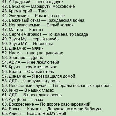
41. А.Градский — песня о друге
42. Ва-Банк — Маршруты московские
43. Крематорий — Таня
44. Эпидемия — Романс о слезе
45. Вежливый отказ — Гражданская война
46. Неприкасаемые — Белый колпак
47. Мастер — Кресты
48. Сергей Чиграков — То измена, то засада
49. Звуки Му — серый голубь
50. Звуки МУ — Новоселы
51. Динамик — мячик
52. Настя — танец на цыпочках
53. Зоопарк — Дрянь
54. АВИА — Я не люблю тебя
55. Круиз — крутится волчок
56. Браво — Старый отель
57. Динамик — Я возвращался домой
58. ДДТ — я получил эту роль
59. Несчастный случай — Генералы песчаных карьеров
60. Кино — В наших глазах
61. ДДТ — В последнюю осень
62. АукцЫон — Глаза
63. Воскресение — По дороге разочарований
64. Бахыт — Компот — Девушка по имени Бибигуль
65. Алиса — Все это Rock\’n\’Roll