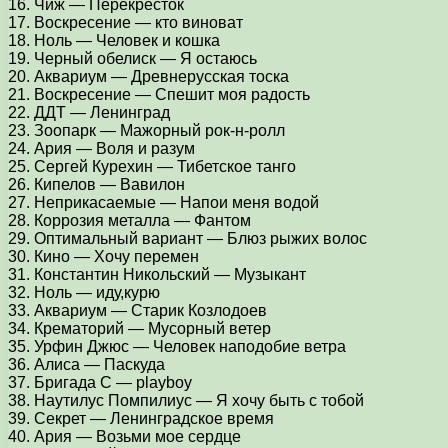
16. Чиж — Перекресток
17. Воскресение — кто виноват
18. Ноль — Человек и кошка
19. Черный обелиск — Я остаюсь
20. Аквариум — Древнерусская тоска
21. Воскресение — Спешит моя радость
22. ДДТ — Ленинград
23. Зоопарк — Мажорный рок-н-ролл
24. Ария — Воля и разум
25. Сергей Курехин — Тибетское танго
26. Кипелов — Вавилон
27. Неприкасаемые — Напои меня водой
28. Коррозия металла — Фантом
29. Оптимальный вариант — Блюз рыжих волос
30. Кино — Хочу перемен
31. Константин Никольский — Музыкант
32. Ноль — иду,курю
33. Аквариум — Старик Козлодоев
34. Крематорий — Мусорный ветер
35. Урфин Джюс — Человек наподобие ветра
36. Алиса — Паскуда
37. Бригада С — playboy
38. Наутилус Помпилиус — Я хочу быть с тобой
39. Секрет — Ленинградское время
40. Ария — Возьми мое сердце