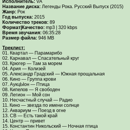
Исполнитель:
VA
Название диска:
Легенды Рока. Русский Выпуск (2015)
Жанр:
Рок
Год выпуска:
2015
Количество треков:
89
Формат|Качество:
mp3 | 320 kbps
Время звучания:
06:35:28
Размер файла:
946 MB
Треклист:
01. Квартал — Парамарибо
02. Карнавал — Спасательный круг
03. Крюгер — Там за морем
04. Ария — Колизей
05. Александр Градский — Южная прощальная
06. Кино — Группа крови
07. АукцЫон — Птица
08. Кипелов — Я свободен
09. Легион — Мой сон
10. Несчастный случай — Радио
11. Кино — звезда по имени солнце
12. Аквариум — Поезд в огне
13. СВ — Есть такой край
14. Центр — привет
15. Константин Никольский — Ночная птица