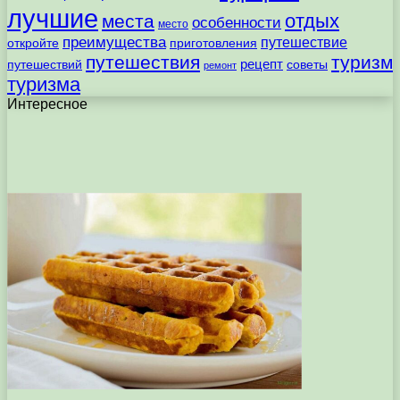
лучшие
отдых
места
особенности
место
преимущества
путешествие
откройте
приготовления
путешествия
туризм
рецепт
путешествий
советы
ремонт
туризма
Интересное