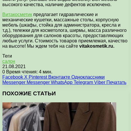
высокого качества, наличие дефектов исключено.
Витакосметик
предлагает гидравлические и
механические кушетки, массажные столы, корпусную
мебель (шкафы, стойка для администратора, кресла и
т.д.), тележки для косметолога, ширмы, масса различного
оборудования для салонов красоты, предоставляющих
любые услуги. Стоимость товаров приемлемая, качество
на высоте! Мы ждем тебя на сайте
vitakosmetik.ru.
Теги
салон
21.08.2021
0
Время чтения: 4 мин.
Facebook
X
Pinterest
Вконтакте
Одноклассники
Messenger
Messenger
WhatsApp
Telegram
Viber
Печатать
ПОХОЖИЕ СТАТЬИ