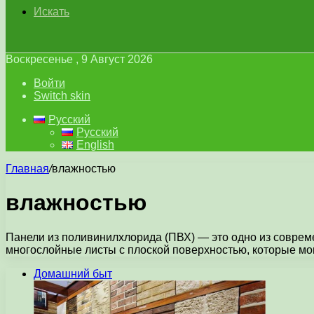
Искать
Воскресенье , 9 Август 2026
Войти
Switch skin
Русский
Русский
English
Главная
/
влажностью
влажностью
Панели из поливинилхлорида (ПВХ) — это одно из соврем
многослойные листы с плоской поверхностью, которые мо
Домашний быт