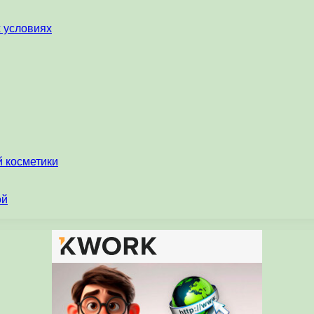
х условиях
 косметики
ой