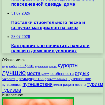
повседневной одежды дома
31.07.2026
Поставки строительного песка и
сыпучих материалов на заказ
28.07.2026
Как правильно почистить пальто и
плащи в домашних условиях
Облако меток
курорты
выбрать
выбор
виды
идеальное
курорт
лучшие
отдых
места
особенности
место
преимущества
путешествие
откройте
приготовления
путешествия
туризм
рецепт
путешествий
советы
ремонт
туризма
Интересное